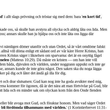
id
' i allt slags prövning och tröstar sig med dem: bara '
en kort tid
',
kade oss, så skulle han avstyra all olycka och aldrig låta oss lida. Men
oss; annars skulle han ju hjälpa oss och inte låta oss ligga där
 vi nämligen dömer utanför och utan Ordet, så är vårt omdöme falskt
 alltså vill döma enligt ett sådant ord av vår käre Herre Kristus, han
rren Kristus säger i liknelsen om sparvarna: det är en onyttig fågel
mmelen
(Matteus 10:29). Då måste en kristen — om han inte vill
 dem båda, djävulen och världen, under noggrann uppsikt och inte ge
else, annars kunde de inte göra något. Den saken ska du noga lägga
änker på dig
och
låter det ändå gå illa för dig.
tet och drar slutsatsen: Gud kan nog inte ha goda avsikter med mig,
erna kommer för ögonen, då är det nära att man förtvivlar på Gud, blir
e att lida och en mindre sak om olyckan kom från den Onde fienden
an, eller blir avoga mot Gud, och föraktar honom. Men vad säger Ordet
nte bli fördömda tillsammans med världen.
' (1 Korintierbrevet 11:31-