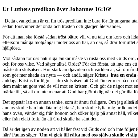
Ur Luthers predikan över Johannes 16:16f
"Detta evangelium är en fin tröstpredikan inte bara för lärjungarna utan f
sedan försvinner det onda och trösten och glädjen återvänder.
För att man ska förstå sådan tröst bättre vill vi nu tala om kors och li
eftersom många motgångar möter oss än här, än där, så drar förnuftet slu
hjälplösa.
Mot sådana för oss naturliga tankar måste vi rusta oss med Guds ord,
och för oss vilse. Vad säger alltså Ordet? För det första, att inte ens 
måste dra slutsatsen: Hur stark än djävulen och världen är, så förmår d
som gör mer skada än nytta — och ändå, säger Kristus,
inte en enda 
anklaga Kristus för lögn — dra slutsatsen att Gud tänker mer på en m
dem makt att göra vad de vill mot en kristen. Och gör de något mot en 
märke till, så att du inte menar att Gud har glömt dig när det går illa 
Det uppstår lätt en annan tanke, som är ännu farligare. Om jag alltså 
annars skulle han inte låta mig lida så, han skulle lyfta mig ur lidan
hans ovän, vänder sig från honom och söker hjälp på annat håll, vilke
eller från elakt folk, än att Gud skulle ha sänt den.
Då är det igen av nöden att vi håller fast vid Guds ord och inte följe
här? Paulus säger: '
Om vi gick till rätta med oss själva skulle vi s