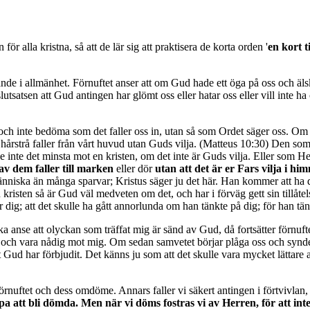
ör alla kristna, så att de lär sig att praktisera de korta orden '
en kort t
dande i allmänhet. Förnuftet anser att om Gud hade ett öga på oss och äls
tsatsen att Gud antingen har glömt oss eller hatar oss eller vill inte ha 
 och inte bedöma som det faller oss in, utan så som Ordet säger oss. Om
ett hårstrå faller från vårt huvud utan Guds vilja. (Matteus 10:30) Den som
e inte det minsta mot en kristen, om det inte är Guds vilja. Eller som He
av dem faller till marken
eller dör
utan att det är er Fars vilja i hi
änniska än många sparvar; Kristus säger ju det här. Han kommer att ha
kristen så är Gud väl medveten om det, och har i förväg gett sin tillåt
för dig; att det skulle ha gått annorlunda om han tänkte på dig; för han t
ska anse att olyckan som träffat mig är sänd av Gud, då fortsätter förnuf
det och vara nådig mot mig. Om sedan samvetet börjar plåga oss och synd
t Gud har förbjudit. Det känns ju som att det skulle vara mycket lättar
r förnuftet och dess omdöme. Annars faller vi säkert antingen i förtvivl
lippa att bli dömda. Men när vi döms fostras vi av Herren, för att i