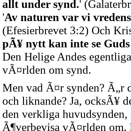
allt under synd.
' (Galater
'
Av naturen var vi vredens
(Efesierbrevet 3:2) Och Kris
pÃ¥ nytt kan inte se Guds 
Den Helige Andes egentliga
vÃ¤rlden om synd.
Men vad Ã¤r synden? Ã„r de
och liknande? Ja, ocksÃ¥ d
den verkliga huvudsynden,
Ã¶verbevisa vÃ¤rlden om. D