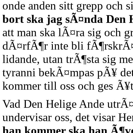
onde anden sitt grepp och si
bort ska jag sÃ¤nda Den He
att man ska lÃ¤ra sig och g
dÃ¤rfÃ¶r inte bli fÃ¶rskrÃ¤c
lidande, utan trÃ¶sta sig m
tyranni bekÃ¤mpas pÃ¥ det
kommer till oss och ges Ã¥t
Vad Den Helige Ande utrÃ¤t
undervisar oss, det visar He
han kommer ska han Ã¶ve