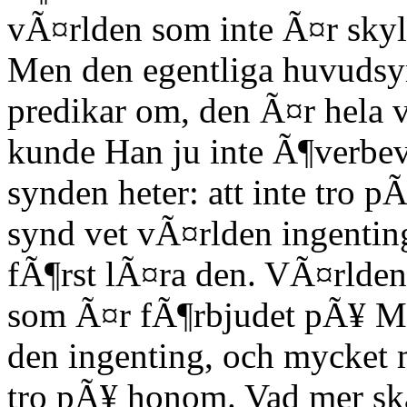
vÃ¤rlden som inte Ã¤r skyld
Men den egentliga huvuds
predikar om, den Ã¤r hela v
kunde Han ju inte Ã¶verbe
synden heter: att inte tro 
synd vet vÃ¤rlden ingenti
fÃ¶rst lÃ¤ra den. VÃ¤rlden
som Ã¤r fÃ¶rbjudet pÃ¥ Mo
den ingenting, och mycket m
tro pÃ¥ honom. Vad mer sk