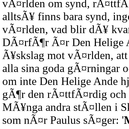
vÃ¤rlden om synd, rÃ¤ttfÃ
alltsÃ¥ finns bara synd, in
vÃ¤rlden, vad blir dÃ¥ kvar
DÃ¤rfÃ¶r Ã¤r Den Helige An
Ã¥skslag mot vÃ¤rlden, att
alla sina goda gÃ¤rningar 
om inte Den Helige Ande h
gÃ¶r den rÃ¤ttfÃ¤rdig och
MÃ¥nga andra stÃ¤llen i Sk
som nÃ¤r Paulus sÃ¤ger: '
M