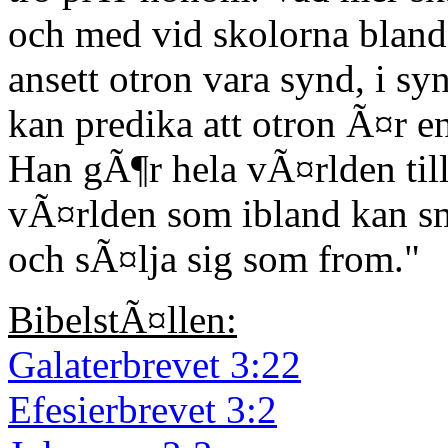
och med vid skolorna bland 
ansett otron vara synd, i s
kan predika att otron Ã¤r 
Han gÃ¶r hela vÃ¤rlden til
vÃ¤rlden som ibland kan s
och sÃ¤lja sig som from."
BibelstÃ¤llen:
Galaterbrevet 3:22
Efesierbrevet 3:2