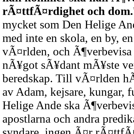
rÃ¤ttfÃ¤rdighet och dom.
mycket som Den Helige Ande 
med inte en skola, en by, en
vÃ¤rlden, och Ã¶verbevisa 
nÃ¥got sÃ¥dant mÃ¥ste ver
beredskap. Till vÃ¤rlden h
av Adam, kejsare, kungar, f
Helige Ande ska Ã¶verbevi
apostlarna och andra predik
syndare, ingen Ã¤r rÃ¤ttfÃ