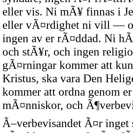
eller vis. Ni mÃ¥ finnas i 
eller vÃ¤rdighet ni vill — 
ingen av er rÃ¤ddad. Ni hÃ
och stÃ¥r, och ingen religios
gÃ¤rningar kommer att kunn
Kristus, ska vara Den Heli
kommer att ordna genom er 
mÃ¤nniskor, och Ã¶verbevi
Ã–verbevisandet Ã¤r inget