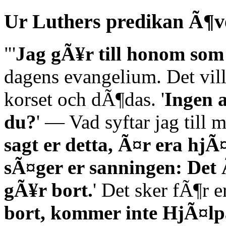
Ur Luthers predikan Ã¶v
"'
Jag gÃ¥r till honom som
dagens evangelium. Det vil
korset och dÃ¶das. '
Ingen 
du?
' — Vad syftar jag till m
sagt er detta, Ã¤r era hjÃ
sÃ¤ger er sanningen: Det 
gÃ¥r bort.
' Det sker fÃ¶r er
bort, kommer inte HjÃ¤lpar