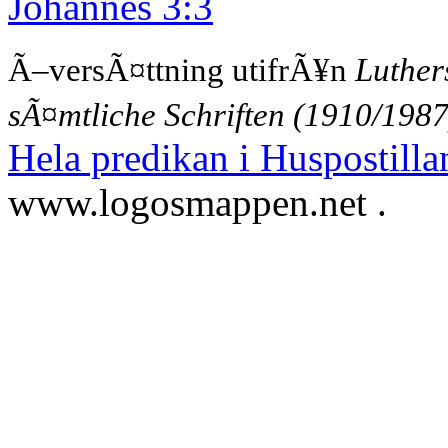
Johannes 3:3
Ã–versÃ¤ttning utifrÃ¥n
Luther
sÃ¤mtliche Schriften (1910/1987
Hela predikan i Huspostilla
www.logosmappen.net .