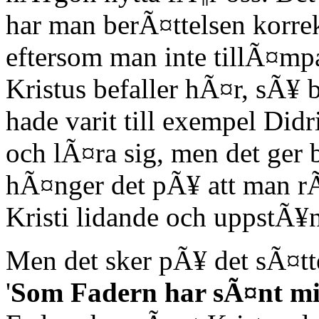
har man berÃ¤ttelsen korrek
eftersom man inte tillÃ¤mp
Kristus befaller hÃ¤r, sÃ¥ 
hade varit till exempel Di
och lÃ¤ra sig, men det ger
hÃ¤nger det pÃ¥ att man rÃ
Kristi lidande och uppstÃ¥n
Men det sker pÃ¥ det sÃ¤tt
'
Som Fadern har sÃ¤nt mig