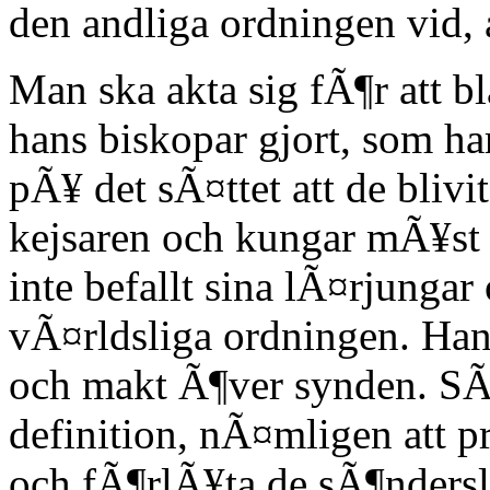
den andliga ordningen vid, 
Man ska akta sig fÃ¶r att 
hans biskopar gjort, som h
pÃ¥ det sÃ¤ttet att de bliv
kejsaren och kungar mÃ¥st 
inte befallt sina lÃ¤rjungar
vÃ¤rldsliga ordningen. Han
och makt Ã¶ver synden. SÃ¥
definition, nÃ¤mligen att 
och fÃ¶rlÃ¥ta de sÃ¶nders