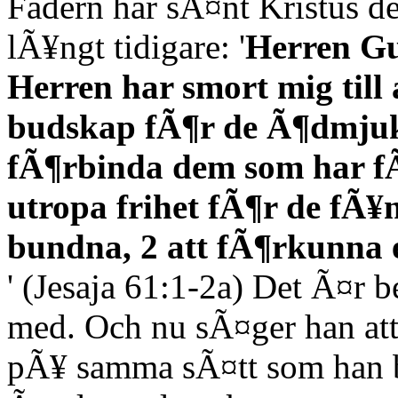
Fadern har sÃ¤nt Kristus de
lÃ¥ngt tidigare: '
Herren Gu
Herren har smort mig till
budskap fÃ¶r de Ã¶dmjuk
fÃ¶rbinda dem som har fÃ
utropa frihet fÃ¶r de fÃ¥
bundna, 2 att fÃ¶rkunna 
' (Jesaja 61:1-2a) Det Ã¤r 
med. Och nu sÃ¤ger han att
pÃ¥ samma sÃ¤tt som han bl