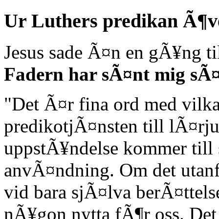
Ur Luthers predikan Ã¶v
Jesus sade Ã¤n en gÃ¥ng til
Fadern har sÃ¤nt mig sÃ¤
"Det Ã¤r fina ord med vilk
predikotjÃ¤nsten till lÃ¤rj
uppstÃ¥ndelse kommer till 
anvÃ¤ndning. Om det utanf
vid bara sjÃ¤lva berÃ¤ttelse
nÃ¥gon nytta fÃ¶r oss. De