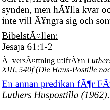
synden, men hÃ¥lla kvar o
inte vill Ã¥ngra sig och s
BibelstÃ¤llen:
Jesaja 61:1-2
Ã–versÃ¤ttning utifrÃ¥n
Luther
XIII, 540f (Die Haus-Postille nac
En annan predikan fÃ¶r FÃ
Luthers Huspostilla (1962)
.