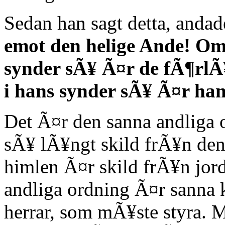
Sedan han sagt detta, anda
emot den helige Ande! Om
synder sÃ¥ Ã¤r de fÃ¶rlÃ
i hans synder sÃ¥ Ã¤r ha
Det Ã¤r den sanna andliga
sÃ¥ lÃ¥ngt skild frÃ¥n de
himlen Ã¤r skild frÃ¥n jor
andliga ordning Ã¤r sanna k
herrar, som mÃ¥ste styra. 