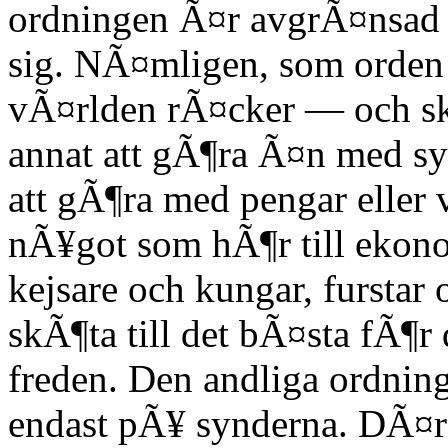
ordningen Ã¤r avgrÃ¤nsad 
sig. NÃ¤mligen, som orden 
vÃ¤rlden rÃ¤cker — och s
annat att gÃ¶ra Ã¤n med sy
att gÃ¶ra med pengar eller 
nÃ¥got som hÃ¶r till ekon
kejsare och kungar, furstar 
skÃ¶ta till det bÃ¤sta fÃ¶
freden. Den andliga ordnin
endast pÃ¥ synderna. DÃ¤r 