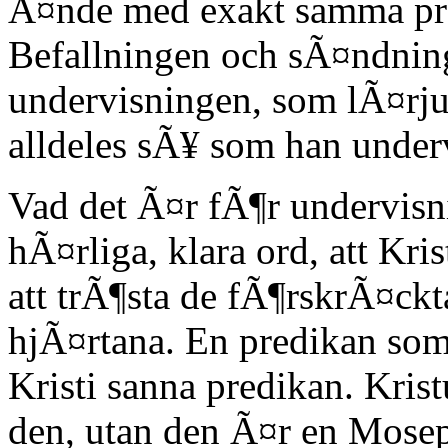
Ã¤nde med exakt samma pre
Befallningen och sÃ¤ndning
undervisningen, som lÃ¤rju
alldeles sÃ¥ som han underv
Vad det Ã¤r fÃ¶r undervisn
hÃ¤rliga, klara ord, att Kr
att trÃ¶sta de fÃ¶rskrÃ¤ck
hjÃ¤rtana. En predikan so
Kristi sanna predikan. Krist
den, utan den Ã¤r en Mose