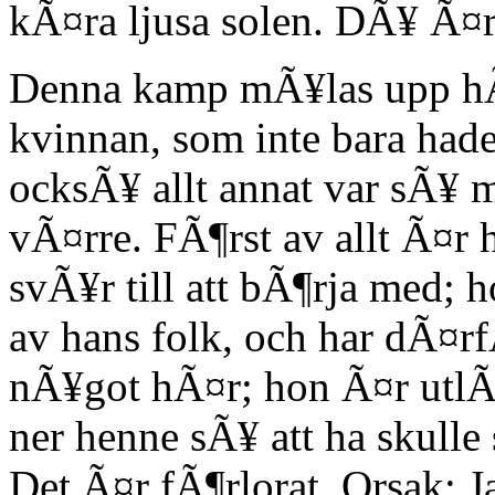
kÃ¤ra ljusa solen. DÃ¥ Ã¤r
Denna kamp mÃ¥las upp hÃ¤
kvinnan, som inte bara hade
ocksÃ¥ allt annat var sÃ¥ m
vÃ¤rre. FÃ¶rst av allt Ã¤r 
svÃ¥r till att bÃ¶rja med; 
av hans folk, och har dÃ¤rf
nÃ¥got hÃ¤r; hon Ã¤r utlÃ¤
ner henne sÃ¥ att ha skulle
Det Ã¤r fÃ¶rlorat. Orsak: J