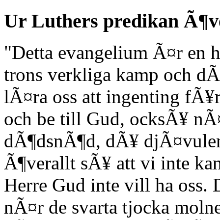
Ur Luthers predikan Ã¶v
"Detta evangelium Ã¤r en 
trons verkliga kamp och d
lÃ¤ra oss att ingenting fÃ¥
och be till Gud, ocksÃ¥ nÃ
dÃ¶dsnÃ¶d, dÃ¥ djÃ¤vulen
Ã¶verallt sÃ¥ att vi inte k
Herre Gud inte vill ha oss.
nÃ¤r de svarta tjocka mol