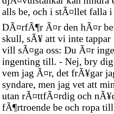
djÃ¤vulstankar kan hindra e
alls be, och i stÃ¤llet falla 
DÃ¤rfÃ¶r Ã¤r den hÃ¤r ber
skull, sÃ¥ att vi inte tappa
vill sÃ¤ga oss: Du Ã¤r inge
ingenting till. - Nej, bry d
vem jag Ã¤r, det frÃ¥gar jag
syndare, men jag vet att mi
utan rÃ¤ttfÃ¤rdig och nÃ¥d
fÃ¶rtroende be och ropa till