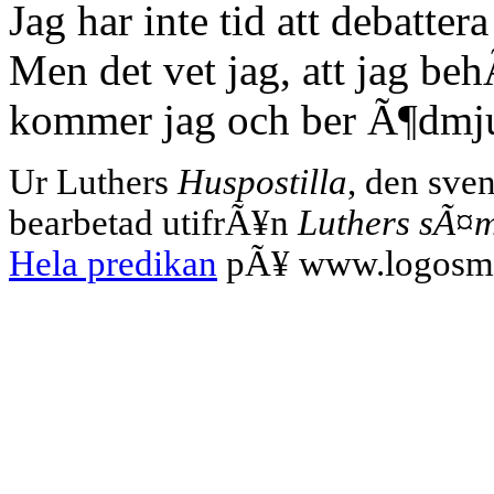
Jag har inte tid att debatter
Men det vet jag, att jag b
kommer jag och ber Ã¶dmj
Ur Luthers
Huspostilla
, den sve
bearbetad utifrÃ¥n
Luthers sÃ¤mt
Hela predikan
pÃ¥ www.logosma