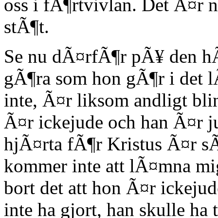
oss i fÃ¶rtvivlan. Det Ã¤r
stÃ¶t.
Se nu dÃ¤rfÃ¶r pÃ¥ den hÃ
gÃ¶ra som hon gÃ¶r i det l
inte, Ã¤r liksom andligt bli
Ã¤r ickejude och han Ã¤r j
hjÃ¤rta fÃ¶r Kristus Ã¤r sÃ
kommer inte att lÃ¤mna mi
bort det att hon Ã¤r ickejud
inte ha gjort, han skulle ha