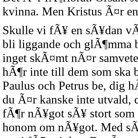
kvinna. Men Kristus Ã¤r en 
Skulle vi fÃ¥ en sÃ¥dan vÃ¥
bli liggande och glÃ¶mma
inget skÃ¤mt nÃ¤r samvete
hÃ¶r inte till dem som ska b
Paulus och Petrus be, dig h
du Ã¤r kanske inte utvald, 
fÃ¶r nÃ¥got sÃ¥ stort som
honom om nÃ¥got. Med sÃ¥