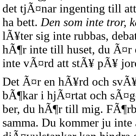
det tjÃ¤nar ingenting till at
ha bett.
Den som inte tror, k
lÃ¥ter sig inte rubbas, deba
hÃ¶r inte till huset, du Ã¤
inte vÃ¤rd att stÃ¥ pÃ¥ jor
Det Ã¤r en hÃ¥rd och svÃ¥
bÃ¶kar i hjÃ¤rtat och sÃ¤g
ber, du hÃ¶r till mig. FÃ¶r
samma. Du kommer ju inte 