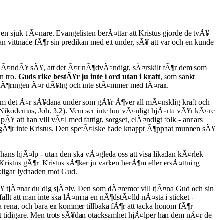
 sjuk tjÃ¤nare. Evangelisten berÃ¤ttar att Kristus gjorde de tvÃ¥
an vittnade fÃ¶r sin predikan med ett under, sÃ¥ att var och en kunde
¤r Ã¤ndÃ¥ sÃ¥, att det Ã¤r nÃ¶dvÃ¤ndigt, sÃ¤rskilt fÃ¶r dem som
n tro.
Guds rike bestÃ¥r ju inte i ord utan i kraft
, som sankt
vsfÃ¶ringen Ã¤r dÃ¥lig och inte stÃ¤mmer med lÃ¤ran.
om det Ã¤r sÃ¥dana under som gÃ¥r Ã¶ver all mÃ¤nsklig kraft och
e Nikodemus, Joh. 3:2). Vem ser inte hur vÃ¤nligt hjÃ¤rta vÃ¥r kÃ¤re
Ã¥ att han vill vÃ¤l med fattigt, sorgset, elÃ¤ndigt folk - annars
Ã¥ gÃ¶r inte Kristus. Den spetÃ¤lske hade knappt Ã¶ppnat munnen sÃ¥
ans hjÃ¤lp - utan den ska vÃ¤gleda oss att visa likadan kÃ¤rlek
istus gÃ¶r. Kristus sÃ¶ker ju varken berÃ¶m eller ersÃ¤ttning
rkligar lydnaden mot Gud.
Ã¥ tjÃ¤nar du dig sjÃ¤lv. Den som dÃ¤remot vill tjÃ¤na Gud och sin
llt att man inte ska lÃ¤mna en nÃ¶dstÃ¤lld nÃ¤sta i sticket -
a rena, och bara en kommer tillbaka fÃ¶r att tacka honom fÃ¶r
et tidigare. Men trots sÃ¥dan otacksamhet hjÃ¤lper han dem nÃ¤r de