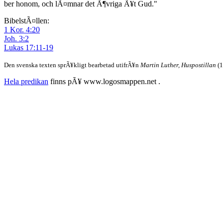
ber honom, och lÃ¤mnar det Ã¶vriga Ã¥t Gud."
BibelstÃ¤llen:
1 Kor. 4:20
Joh. 3:2
Lukas 17:11-19
Den svenska texten sprÃ¥kligt bearbetad utifrÃ¥n
Martin Luther, Huspostillan
(1
Hela predikan
finns pÃ¥ www.logosmappen.net .