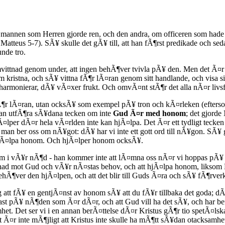
mannen som Herren gjorde ren, och den andra, om officeren som hade en
atteus 5-7). SÃ¥ skulle det gÃ¥ till, att han fÃ¶rst predikade och sed
unde tro.
mvittnad genom under, att ingen behÃ¶ver tvivla pÃ¥ den. Men det Ã
om kristna, och sÃ¥ vittna fÃ¶r lÃ¤ran genom sitt handlande, och visa si
n harmonierar, dÃ¥ vÃ¤xer frukt. Och omvÃ¤nt stÃ¶r det alla nÃ¤r li
fÃ¶r lÃ¤ran, utan ocksÃ¥ som exempel pÃ¥ tron och kÃ¤rleken (efters
 kan utfÃ¶ra sÃ¥dana tecken om inte
Gud Ã¤r med honom
; det gjord
¤lper dÃ¤r hela vÃ¤rlden inte kan hjÃ¤lpa. Det Ã¤r ett tydligt tecken p
h man ber oss om nÃ¥got: dÃ¥ har vi inte ett gott ord till nÃ¥gon. S
 hjÃ¤lpa honom. Och hjÃ¤lper honom ocksÃ¥.
om i vÃ¥r nÃ¶d - han kommer inte att lÃ¤mna oss nÃ¤r vi hoppas pÃ¥ h
ad mot Gud och vÃ¥r nÃ¤stas behov, och att hjÃ¤lpa honom, liksom Kr
behÃ¶ver den hjÃ¤lpen, och att det blir till Guds Ã¤ra och sÃ¥ fÃ¶rve
att fÃ¥ en gentjÃ¤nst av honom sÃ¥ att du fÃ¥r tillbaka det goda; d
ast pÃ¥ nÃ¶den som Ã¤r dÃ¤r, och att Gud vill ha det sÃ¥, och har befa
et. Det ser vi i en annan berÃ¤ttelse dÃ¤r Kristus gÃ¶r tio spetÃ¤lsk
 Ã¤r inte mÃ¶jligt att Kristus inte skulle ha mÃ¶tt sÃ¥dan otacksamh