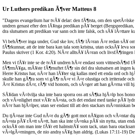
Ur Luthers predikan Ã¶ver Matteus 8
"Dagens evangelium har tvÃ¥ delar: den fÃ¶rsta, om den spetÃ¤lske 
undren genast efter den lÃ¥nga predikan pÃ¥ berget (Bergspredikan, M
dra slutsatsen att predikan var sann och inte falsk, och sÃ¥ lÃ¤ttare k
Vi behÃ¶ver inga under, Gud ske lov, fÃ¶r lÃ¤ran Ã¤r redan sÃ¥ o
fÃ¶rkunnar, att de inte bara kan tala som kristna, utan ocksÃ¥ leva s
Paulus skriver (1 Kor. 4:20). NÃ¤r alltsÃ¥ lÃ¤ran och livsfÃ¶ringe
Men vi fÃ¥r inte se de tvÃ¥ undren hÃ¤r endast som vittnesbÃ¶rd 
fÃ¶rmÃ¥ga, mÃ¥ste fÃ¶rnuftet fÃ¶r sin del dra slutsatsen att ingen
Herre Kristus har, nÃ¤r han lÃ¥ter sig kallas med ett enda ord och hjÃ
skulle han gÃ¶ra som vi gÃ¶r nÃ¤r vi Ã¤r olustiga och irriterade oc
Ã¤r Kristus dÃ¤r, rÃ¶r vid honom, och sÃ¤ger att han gÃ¤rna vill
SÃ¥dan vÃ¤lvilja ska inte bara sporra oss att sÃ¶ka hjÃ¤lp hos hon
och vÃ¤nlighet mot vÃ¥r nÃ¤sta, och det endast med tanke pÃ¥ lydn
nÃ¤r han hjÃ¤lper, utan ser endast till att den stackars mÃ¤nniskan 
Du tjÃ¤nar inte Gud nÃ¤r du gÃ¶r gott mot nÃ¥gon och vÃ¤ntar dig 
nÃ¤sta pÃ¥ rÃ¤tt sÃ¤tt, han ska inte tÃ¤nka pÃ¥ sin nytta, utan end
ocksÃ¥ om man inte fÃ¥r ett halmstrÃ¥ som tack, utan bara otacksamh
vÃ¤lgÃ¤rningen, de nio andra sÃ¥g han aldrig. (Lukas 17:11-19) Det